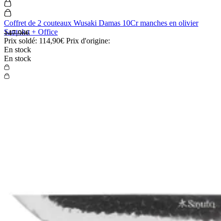
Coffret de 2 couteaux Wusaki Damas 10Cr manches en olivier
Santoku + Office
147,90€
Prix soldé:
114,90€
Prix d'origine:
En stock
En stock