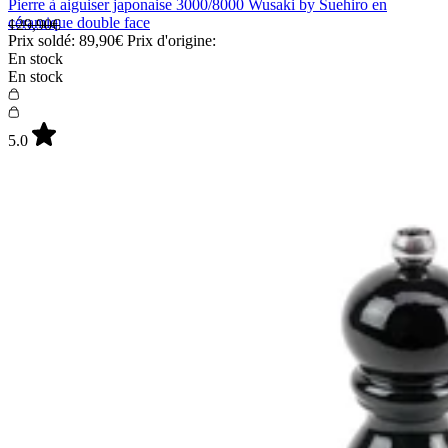
Pierre à aiguiser japonaise 3000/8000 Wusaki by Suehiro en
céramique double face
129,90€
Prix soldé:
89,90€
Prix d'origine:
En stock
En stock
5.0