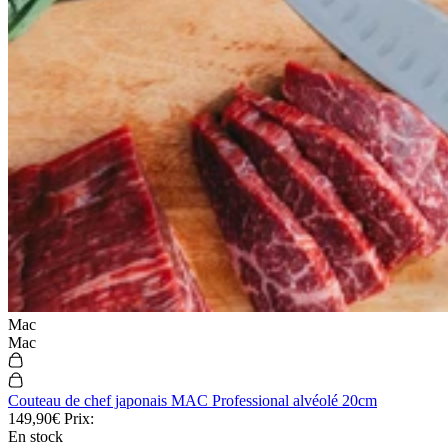
Mac
Mac
Couteau de chef japonais MAC Professional alvéolé 20cm
149,90€
Prix:
En stock