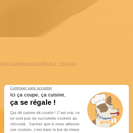
e carbone avec feuille d'or + étui cuir