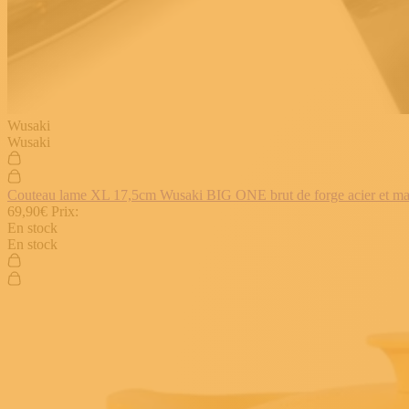
Wusaki
Wusaki
Couteau lame XL 17,5cm Wusaki BIG ONE brut de forge acier et manch
69,90€
Prix:
En stock
En stock