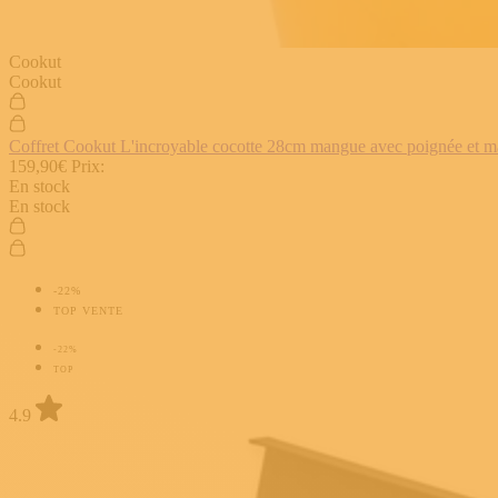
Cookut
Cookut
Coffret Cookut L'incroyable cocotte 28cm mangue avec poignée et man
159,90€
Prix:
En stock
En stock
-22%
TOP VENTE
-22%
TOP
4.9