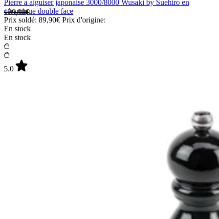
Pierre à aiguiser japonaise 3000/8000 Wusaki by Suehiro en
céramique double face
129,90€
Prix soldé:
89,90€
Prix d'origine:
En stock
En stock
5.0