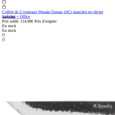
Coffret de 2 couteaux Wusaki Damas 10Cr manches en olivier
Santoku + Office
147,90€
Prix soldé:
114,90€
Prix d'origine:
En stock
En stock