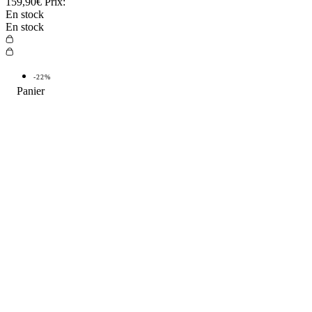
159,90€
Prix:
En stock
En stock
-22%
Panier
TOP VENTE
Top 20 des idées cadeaux pour
-22%
TOP
les amoureux du grand air
4.9
15/11/2023
Retour au guide ultime des idées
cadeaux
Votre ami est un amoureux de la nature ? Il aime se balader en plein
air ? Et vous ne savez pas quoi lui offrir pour Noël ? Alors
découvrez vite le Top 20 des idées cadeaux pour les amoureux de la
nature comme lui :)